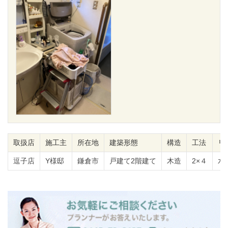
取扱店
施工主
所在地
建築形態
構造
工法
リ
逗子店
Y様邸
鎌倉市
戸建て2階建て
木造
2×４
水