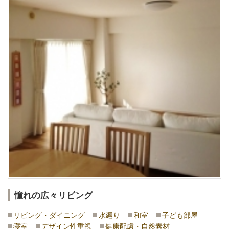
憧れの広々リビング
リビング・ダイニング
水廻り
和室
子ども部屋
寝室
デザイン性重視
健康配慮・自然素材