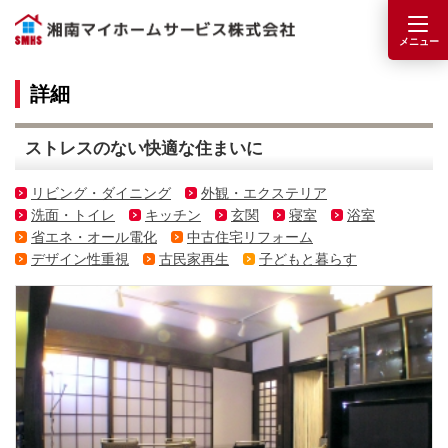
詳細
ストレスのない快適な住まいに
リビング・ダイニング
外観・エクステリア
洗面・トイレ
キッチン
玄関
寝室
浴室
省エネ・オール電化
中古住宅リフォーム
デザイン性重視
古民家再生
子どもと暮らす