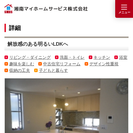
詳細
解放感のある明るいLDKへ
リビング・ダイニング
洗面・トイレ
キッチン
浴室
趣味を楽しむ
中古住宅リフォーム
デザイン性重視
収納の工夫
子どもと暮らす