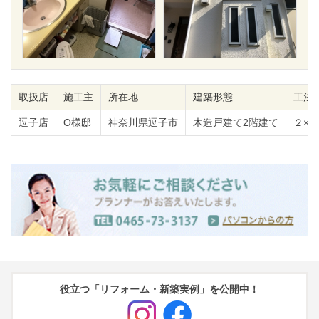
取扱店
施工主
所在地
建築形態
工法
逗子店
O様邸
神奈川県逗子市
木造戸建て2階建て
２×４
役立つ「リフォーム・新築実例」を公開中！