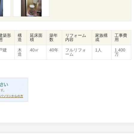
建築形
構
延床面
築年
リフォーム
家族構
工事費
態
造
積
数
内容
成
用
戸建
木
40㎡
40年
フルリフォ
1人
1,400
造
ーム
万