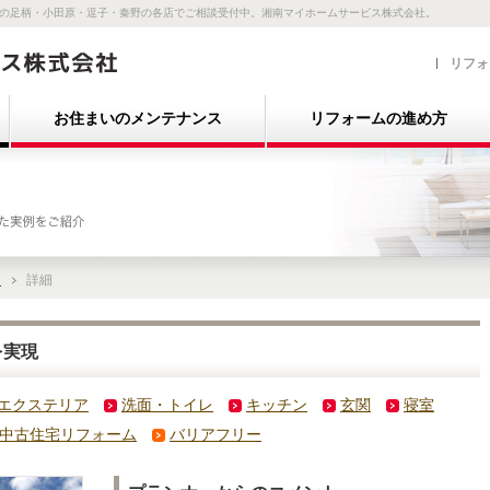
の足柄・小田原・逗子・秦野の各店でご相談受付中。湘南マイホームサービス株式会社。
リフォ
お住まいのメンテナンス
リフォームの進め方
詳細
)
を実現
エクステリア
洗面・トイレ
キッチン
玄関
寝室
中古住宅リフォーム
バリアフリー