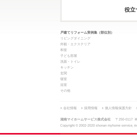
役立
戸建てリフォーム実例集（部位別）
リビングダイニング
外観・エクステリア
和室
子ども部屋
洗面・トイレ
キッチン
玄関
寝室
浴室
その他
会社情報
採用情報
個人情報保護方針
湘南マイホームサービス株式会社
〒250-011
Copyright © 2002-2020 shonan myhome service, inc