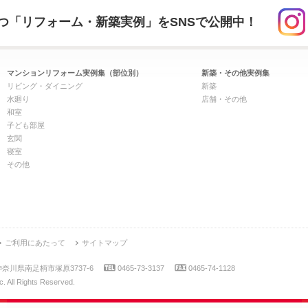
つ「リフォーム・新築実例」をSNSで公開中！
マンションリフォーム実例集（部位別）
新築・その他実例集
リビング・ダイニング
新築
水廻り
店舗・その他
和室
子ども部屋
玄関
寝室
その他
ご利用にあたって
サイトマップ
7 神奈川県南足柄市塚原3737-6
0465-73-3137
0465-74-1128
. All Rights Reserved.